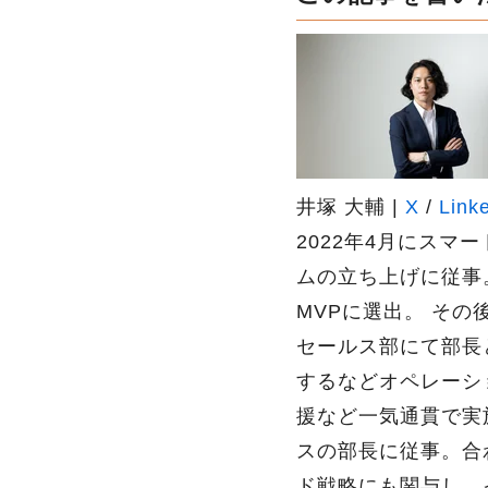
井塚 大輔 |
X
/
Link
2022年4月にスマ
ムの立ち上げに従事
MVPに選出。 その
セールス部にて部長
するなどオペレーシ
援など一気通貫で実施
スの部長に従事。合
ド戦略にも関与し、