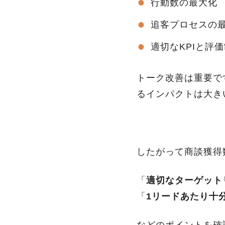
行動数の最大化
追客プロセスの
適切なKPIと評価制
トーク改善は重要で
るインパクトは大き
したがって商談獲得
「
適切なターゲット
「
1リードあたり十