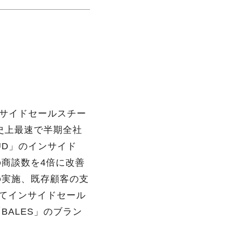
ンサイドセールスチー
、史上最速で半期全社
UD」のインサイド
商談数を4倍に改善
の実施、既存顧客の支
業にてインサイドセール
ALES」のブラン