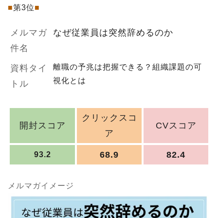
■
第3位
■
メルマガ
なぜ従業員は突然辞めるのか
件名
離職の予兆は把握できる？組織課題の可
資料タイ
視化とは
トル
クリックスコ
開封スコア
CVスコア
ア
68.9
82.4
93.2
メルマガイメージ