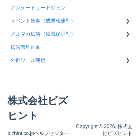
アンケートリードジェン
プランについて
イベント集客（成果報酬型）
入稿・規定について
メルマガ広告（掲載保証型）
仕様について
入稿について
広告管理画面
ご請求・手続きについて
仕様について
入稿について
外部ツール連携
仕様について
immedio
MA／CRMツール
株式会社ビズ
ヒント
Copyright © 2026, 株式会
bizhint.co.jpヘルプセンター
社ビズヒント