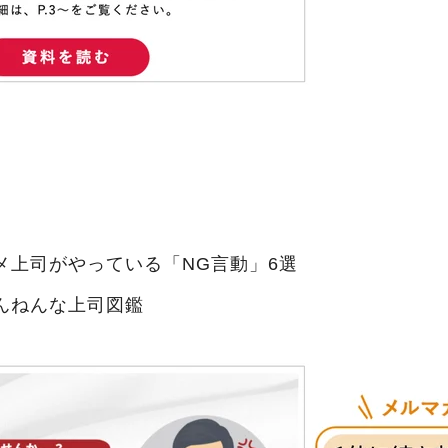
メ上司がやっている「NG言動」6選
んねんな上司図鑑