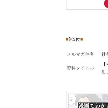
■
第3位
■
メルマガ件名
社
【
資料タイトル
用