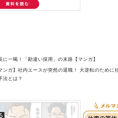
長に一喝！「勘違い採用」の末路【マンガ】
マンガ】社内エースが突然の退職！ 大逆転のために社
手法とは？