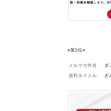
■
第2位
■
メルマガ件名
ダ
資料タイトル
ざ